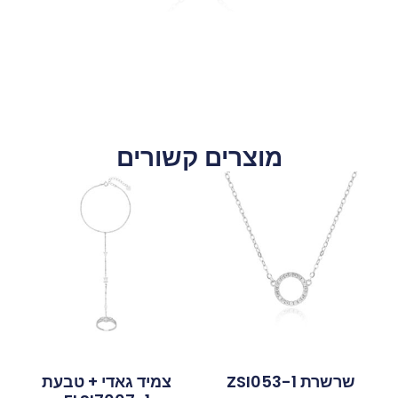
מוצרים קשורים
שרשרת ZSI053-1
צמיד גאדי + טבעת