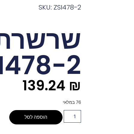
SKU: ZSI478-2
שרשרת
I478-2
139.24
₪
76 במלאי
הוספה לסל