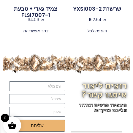
שרשרת YXSI003-2
צמיד גאדי + טבעת
FLSI7007-1
64.06
₪
162.64
₪
הוספה לסל
בחר אפשרויות
רוצים ליצור
איתנו קשר?
השאירו פרטים ונחזור
אליכם בהקדם!
0
שליחה