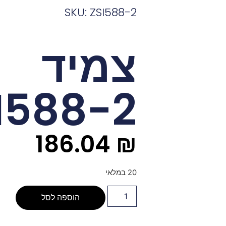
SKU: ZSI588-2
צמיד
I588-2
186.04
₪
20 במלאי
הוספה לסל