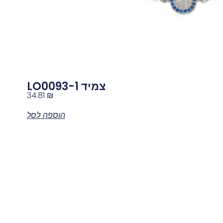
צמיד LO0093-1
34.81
₪
הוספה לסל