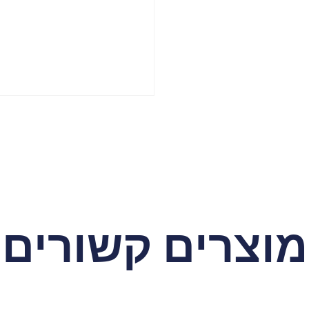
מוצרים קשורים