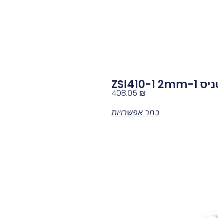
ZSI410-1 
408.05
₪
בחר אפשרויות