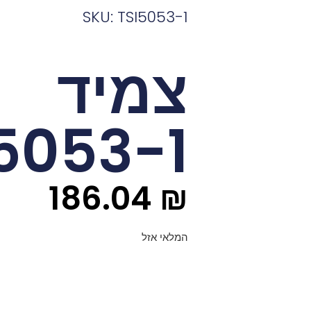
SKU: TSI5053-1
צמיד
5053-1
186.04
₪
המלאי אזל