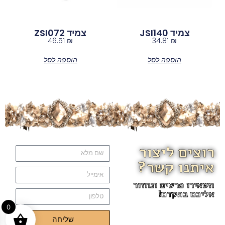
צמיד JSI140
צמיד ZSI072
46.51
₪
34.81
₪
הוספה לסל
הוספה לסל
רוצים ליצור
איתנו קשר?
השאירו פרטים ונחזור
אליכם בהקדם!
0
שליחה