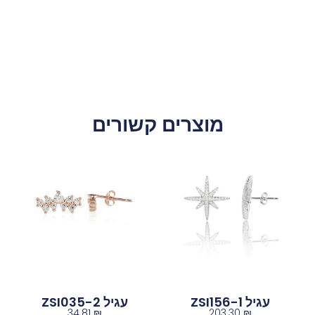
מוצרים קשורים
עגיל ZSI156-1
עגיל ZSI035-2
34.81
₪
203.30
₪