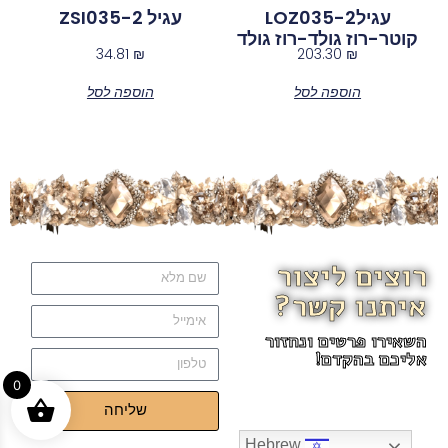
עגילLOZ035-2
עגיל ZSI035-2
קוטר-רוז גולד-רוז גולד
34.81
₪
203.30
₪
הוספה לסל
הוספה לסל
רוצים ליצור
איתנו קשר?
השאירו פרטים ונחזור
אליכם בהקדם!
0
שליחה
Hebrew