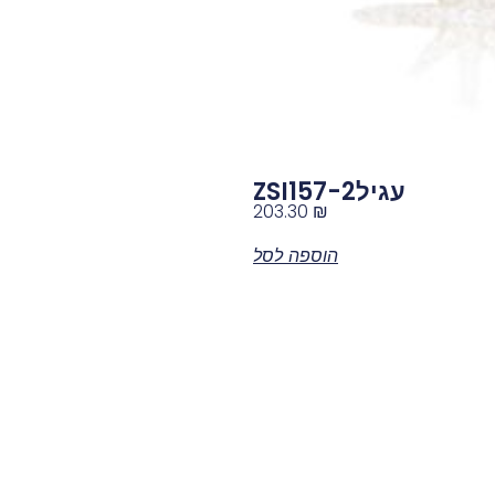
עגילZSI157-2
203.30
₪
הוספה לסל