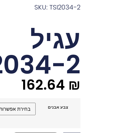
SKU: TSI2034-2
עגיל
2034-2
162.64
₪
צבע אבנים