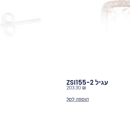
עגיל ZSI155-2
203.30
₪
הוספה לסל