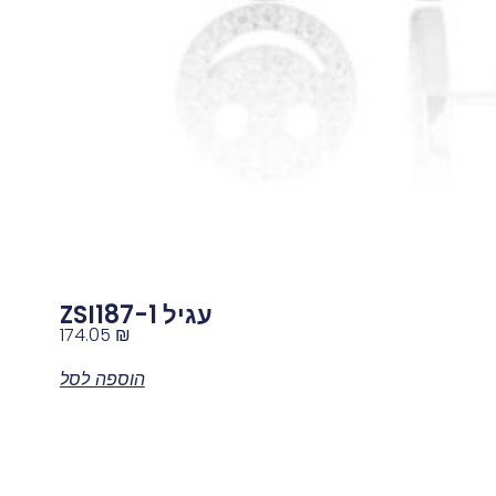
עגיל ZSI187-1
174.05
₪
הוספה לסל