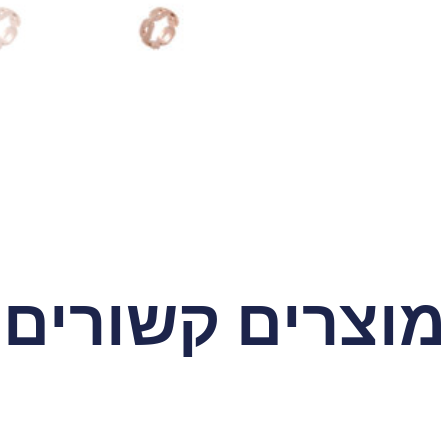
מוצרים קשורים