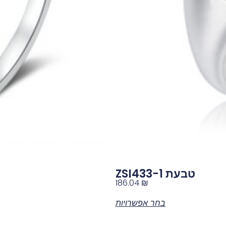
טבעת ZSI433-1
186.04
₪
בחר אפשרויות