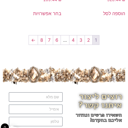
הוספה לסל
בחר אפשרויות
←
8
7
6
…
4
3
2
1
רוצים ליצור
איתנו קשר?
השאירו פרטים ונחזור
אליכם בהקדם!
0