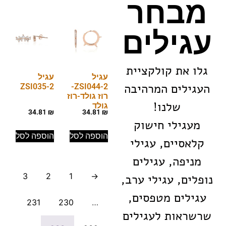
מבחר
עגילים
גלו את קולקציית
עגיל
עגיל
העגילים המרהיבה
ZSI035-2
ZSI044-2-
רוז גולד-רוז
שלנו!
גולד
34.81
₪
34.81
₪
מעגילי חישוק
הוספה לסל
הוספה לסל
קלאסיים, עגילי
מניפה, עגילים
3
2
1
→
נופלים, עגילי ערב,
עגילים מטפסים,
231
230
…
שרשראות לעגילים